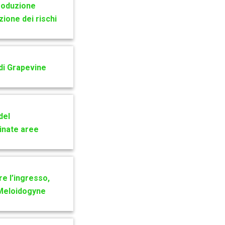
troduzione
azione dei rischi
di Grapevine
del
minate aree
e l’ingresso,
i Meloidogyne