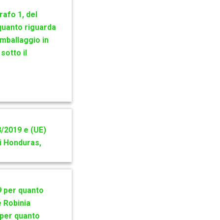
rafo 1, del
quanto riguarda
imballaggio in
sotto il
/2019 e (UE)
di Honduras,
9 per quanto
e Robinia
 per quanto