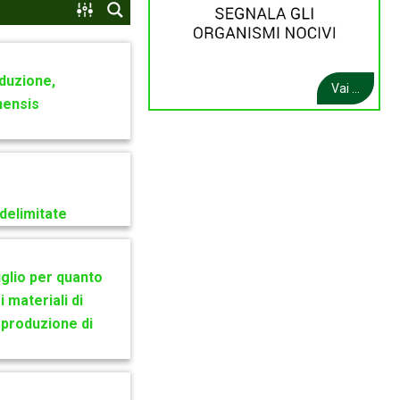
duzione,
Vai ...
nensis
delimitate
glio per quanto
 materiali di
a produzione di