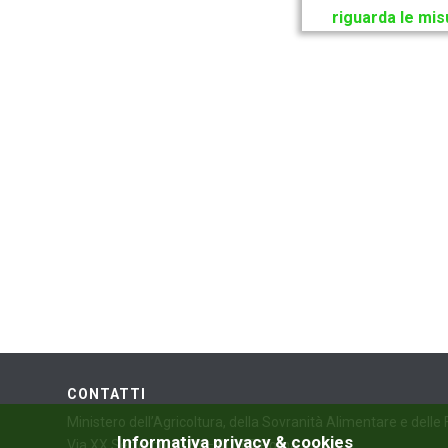
riguarda le misu
CONTATTI
Ministero dell’Agricoltura, della Sovranità Alimentare e delle
Informativa privacy & cookies
Via XX Settembre, 20 – 00187 Roma