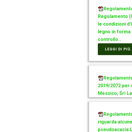
Regolamento 
Regolamento (U
le condizioni d
legno in forma d
controllo
…
LEGGI DI PIÙ.
Regolamento 
2019/2072 per q
Messico, Sri La
Regolamento 
riguarda alcune
pseudoacacia L.