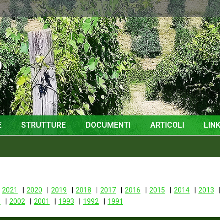
o
E
STRUTTURE
DOCUMENTI
ARTICOLI
LINK
2021
2020
2019
2018
2017
2016
2015
2014
2013
3
2002
2001
1993
1992
1991