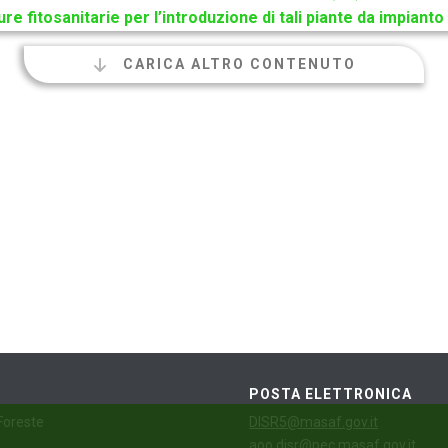
re fitosanitarie per l’introduzione di tali piante da impianto 
CARICA ALTRO CONTENUTO
POSTA ELETTRONICA
 Foreste
DISR5@masaf.gov.it
aoo.disr@pec.masaf.gov.it