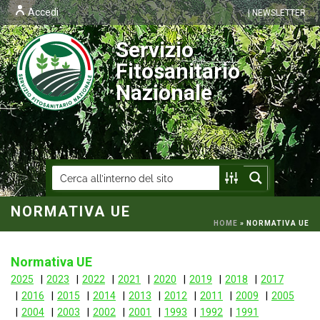
Accedi
| NEWSLETTER
Servizio
Fitosanitario
Nazionale
NORMATIVA UE
HOME
»
NORMATIVA UE
Normativa UE
2025
2023
2022
2021
2020
2019
2018
2017
2016
2015
2014
2013
2012
2011
2009
2005
2004
2003
2002
2001
1993
1992
1991