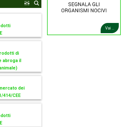
dotti
Vai ...
EE
odotti di
 abroga il
animale)
 mercato dei
91/414/CEE
dotti
EE