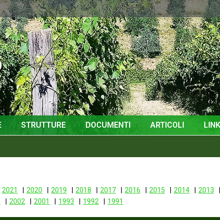
o
E
STRUTTURE
DOCUMENTI
ARTICOLI
LINK
2021
2020
2019
2018
2017
2016
2015
2014
2013
3
2002
2001
1993
1992
1991