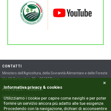
CONTATTI
Ministero dell’Agricoltura, della Sovranità Alimentare e delle Foreste
Via XX Settembre, 20 – 00187 Roma
×
Informativa privacy & cookies
POSTA ELETTRONICA
DISR5@masaf.gov.it
Utilizziamo i cookie per capire come navighi e per poter
aoo.disr@pec.masaf.gov.it
fornire un servizio ancora più adatto alle tue esigenze.
Procedendo con la navigazione, dichiari di acconsentire