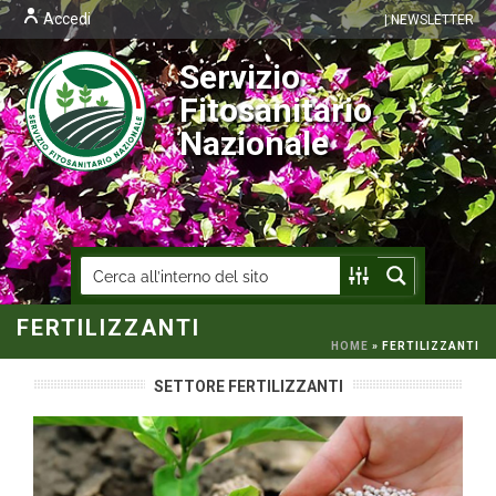
Accedi
| NEWSLETTER
Servizio
Fitosanitario
Nazionale
FERTILIZZANTI
HOME
»
FERTILIZZANTI
SETTORE FERTILIZZANTI