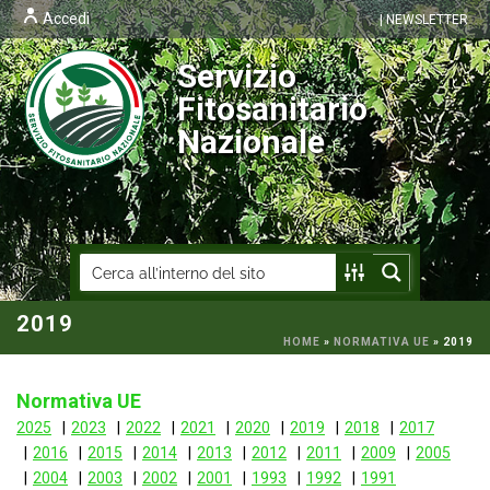
Accedi
| NEWSLETTER
Servizio
Fitosanitario
Nazionale
2019
HOME
»
NORMATIVA UE
»
2019
Normativa UE
2025
2023
2022
2021
2020
2019
2018
2017
2016
2015
2014
2013
2012
2011
2009
2005
2004
2003
2002
2001
1993
1992
1991