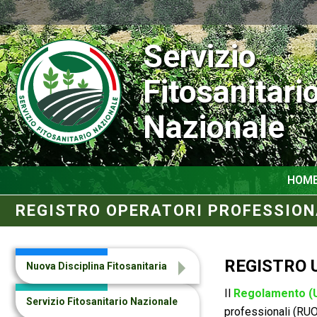
Servizio
Fitosanitari
Nazionale
HOM
REGISTRO OPERATORI PROFESSION
REGISTRO 
Nuova Disciplina Fitosanitaria
Il
Regolamento (
Servizio Fitosanitario Nazionale
professionali (RUOP