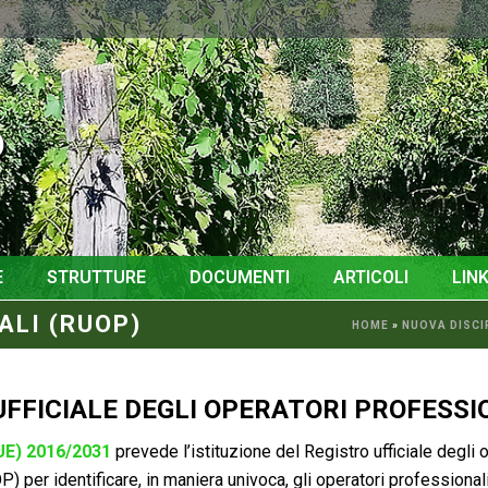
o
E
STRUTTURE
DOCUMENTI
ARTICOLI
LINK
ALI (RUOP)
HOME
»
NUOVA DISCI
UFFICIALE DEGLI OPERATORI PROFESSI
UE) 2016/2031
prevede l’istituzione del Registro ufficiale degli 
) per identificare, in maniera univoca, gli operatori professional