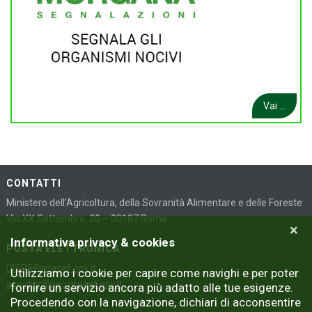
Vai ...
CONTATTI
Ministero dell’Agricoltura, della Sovranità Alimentare e delle Foreste
Via XX Settembre, 20 – 00187 Roma
×
Informativa privacy & cookies
POSTA ELETTRONICA
DISR5@masaf.gov.it
Utilizziamo i cookie per capire come navighi e per poter
aoo.disr@pec.masaf.gov.it
fornire un servizio ancora più adatto alle tue esigenze.
Procedendo con la navigazione, dichiari di acconsentire