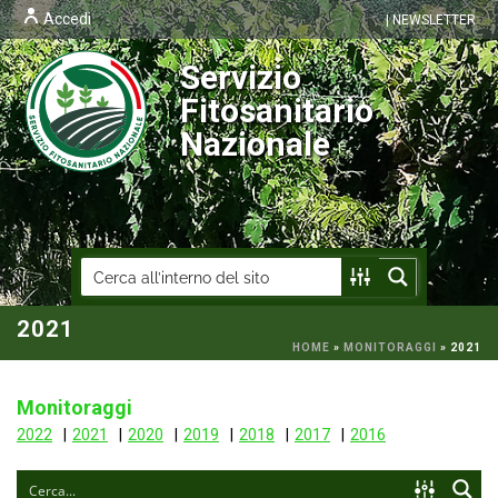
Accedi
| NEWSLETTER
Servizio
Fitosanitario
Nazionale
2021
HOME
»
MONITORAGGI
»
2021
Monitoraggi
2022
2021
2020
2019
2018
2017
2016