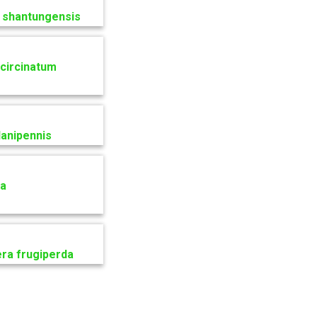
a shantungensis
 circinatum
lanipennis
ra
era frugiperda