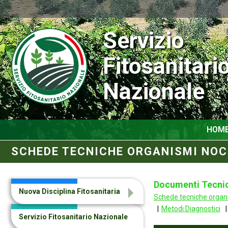
Servizio
Fitosanitari
Nazionale
HOM
SCHEDE TECNICHE ORGANISMI NOC
Documenti Tecnici
Nuova Disciplina Fitosanitaria
Schede tecniche organi
Metodi Diagnostici
Servizio Fitosanitario Nazionale