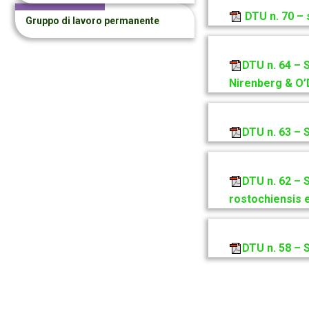
DTU n. 70 –
Gruppo di lavoro permanente
DTU n. 64 – 
Nirenberg & O’
DTU n. 63 – 
DTU n. 62 – 
rostochiensis e
DTU n. 58 – 