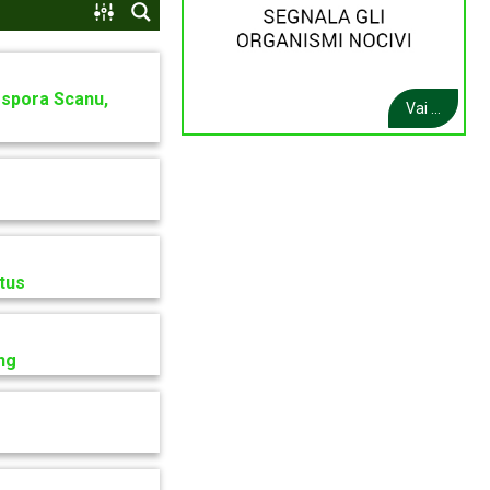
ospora Scanu,
Vai ...
tus
ng