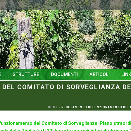
o
E
STRUTTURE
DOCUMENTI
ARTICOLI
LINK
EL COMITATO DI SORVEGLIANZA DEL
HOME
»
REGOLAMENTO DI FUNZIONAMENTO DEL CO
unzionamento del Comitato di Sorveglianza: Piano straordi
cola della Puglia (art. 22 decreto interministeriale 6 marzo 