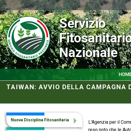
Servizio
Fitosanitari
Nazionale
HOM
TAIWAN: AVVIO DELLA CAMPAGNA D
Nuova Disciplina Fitosanitaria
L’Agenzia per il Com
reso noto che le Auto