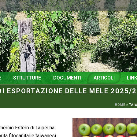
o
E
STRUTTURE
DOCUMENTI
ARTICOLI
LINK
I ESPORTAZIONE DELLE MELE 2025/
HOME
»
TAI
mercio Estero di Taipei ha
rità fitosanitarie taiwanesi,