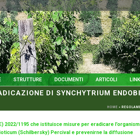
o
E
STRUTTURE
DOCUMENTI
ARTICOLI
LINK
RADICAZIONE DI SYNCHYTRIUM ENDOB
HOME
»
REGOLAME
 2022/1195 che istituisce misure per eradicare l’organis
oticum (Schilbersky) Percival e prevenirne la diffusione