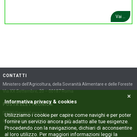
Vai ...
CONTATTI
Ministero dell’Agricoltura, della Sovranità Alimentare e delle Foreste
Via XX Settembre, 20 – 00187 Roma
×
Informativa privacy & cookies
POSTA ELETTRONICA
DISR5@masaf.gov.it
Utilizziamo i cookie per capire come navighi e per poter
aoo.disr@pec.masaf.gov.it
fornire un servizio ancora più adatto alle tue esigenze.
Procedendo con la navigazione, dichiari di acconsentire
al loro utilizzo. Per maggiori informazioni leggi la