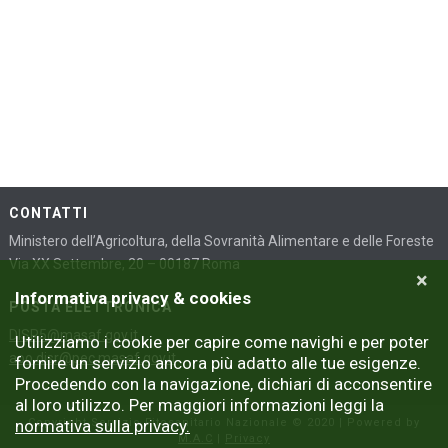
CONTATTI
Ministero dell’Agricoltura, della Sovranità Alimentare e delle Foreste
Via XX Settembre, 20 – 00187 Roma
×
Informativa privacy & cookies
POSTA ELETTRONICA
DISR5@masaf.gov.it
Utilizziamo i cookie per capire come navighi e per poter
aoo.disr@pec.masaf.gov.it
fornire un servizio ancora più adatto alle tue esigenze.
Procedendo con la navigazione, dichiari di acconsentire
al loro utilizzo. Per maggiori informazioni leggi la
normativa sulla privacy.
Copyright Servizio Fitosanitario Nazionale © 2020 | Powered by
M.A.C
|
Privacy