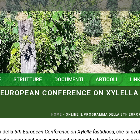
o
E
STRUTTURE
DOCUMENTI
ARTICOLI
LINK
EUROPEAN CONFERENCE ON XYLELLA F
HOME
»
ONLINE IL PROGRAMMA DELLA 5TH EUROP
a della
5th European Conference on Xylella fastidiosa
, che si svo
ento rappresenterà un importante momento di confronto sui più 