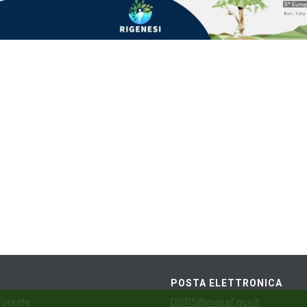
POSTA ELETTRONICA
 Foreste
DISR5@masaf.gov.it