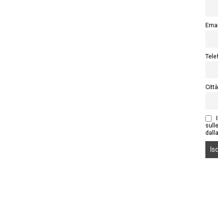
Emai
Tele
Città
I
sull
dall