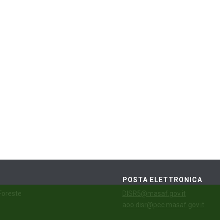
POSTA ELETTRONICA
 Foreste
DISR5@masaf.gov.it
aoo.disr@pec.masaf.gov.it