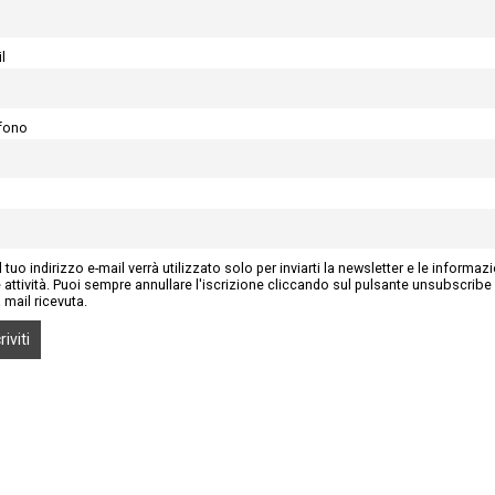
l
fono
l tuo indirizzo e-mail verrà utilizzato solo per inviarti la newsletter e le informaz
e attività. Puoi sempre annullare l'iscrizione cliccando sul pulsante unsubscribe
a mail ricevuta.