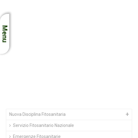
scientifich ...
Pubblicato nella Gazzetta ufficiale dell’Unione
europea il Regolamento di esecuzione (UE)
Menu
2026/1 ...
Pubblicati nella Gazzetta ufficiale dell’Unione
europea i Regolamenti di esecuzione (UE)
2026/14 ...
Aperto il mercato del Vietnam ai kiwi italiani:
concluso l’accordo fitosanitario per
l’esportazione
Nuova Disciplina Fitosanitaria
Servizio Fitosanitario Nazionale
Emergenze Fitosanitarie