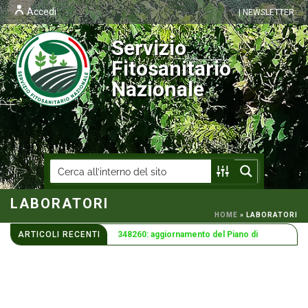
Accedi
| NEWSLETTER
Servizio
Fitosanitario
Nazionale
LABORATORI
Decreto ministeriale 16 luglio 2026 n.
HOME
»
LABORATORI
ARTICOLI RECENTI
348260: aggiornamento del Piano di
emergenza per l’organi ...
Documento tecnico ufficiale del Servizio
Fitosanitario Nazionale n. 92 – Indicazioni