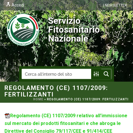
Accedi
| NEWSLETTER
Servizio
Fitosanitario
Nazionale
REGOLAMENTO (CE) 1107/2009:
FERTILIZZANTI
HOME
»
REGOLAMENTO (CE) 1107/2009: FERTILIZZANTI
Regolamento (CE) 1107/2009 relativo all’immissione
sul mercato dei prodotti fitosanitari e che abroga le
Direttive del Consiglio 79/117/CEE e 91/414/CEE