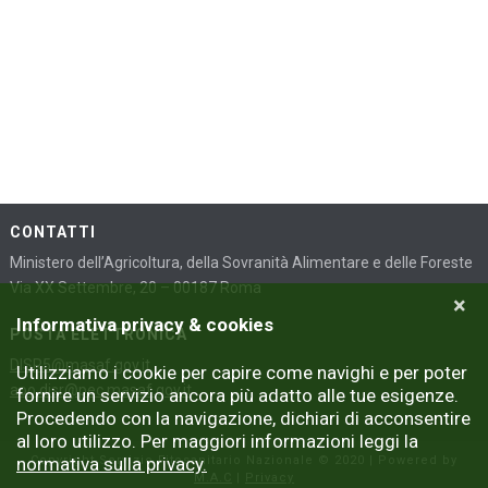
CONTATTI
Ministero dell’Agricoltura, della Sovranità Alimentare e delle Foreste
Via XX Settembre, 20 – 00187 Roma
×
Informativa privacy & cookies
POSTA ELETTRONICA
DISR5@masaf.gov.it
Utilizziamo i cookie per capire come navighi e per poter
aoo.disr@pec.masaf.gov.it
fornire un servizio ancora più adatto alle tue esigenze.
Procedendo con la navigazione, dichiari di acconsentire
al loro utilizzo. Per maggiori informazioni leggi la
normativa sulla privacy.
Copyright Servizio Fitosanitario Nazionale © 2020 | Powered by
M.A.C
|
Privacy