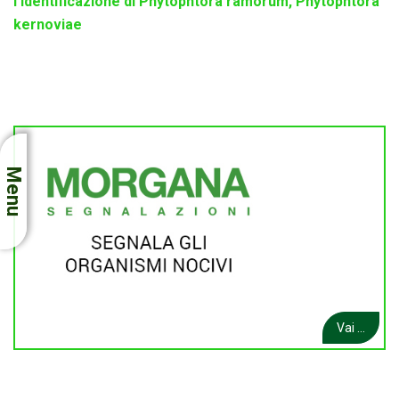
l’identificazione di Phytophtora ramorum, Phytophtora
kernoviae
Menu
Vai ...