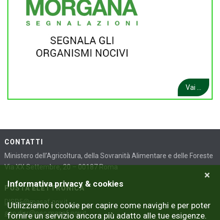
Vai ...
CONTATTI
Ministero dell’Agricoltura, della Sovranità Alimentare e delle Foreste
Via XX Settembre, 20 – 00187 Roma
×
Informativa privacy & cookies
POSTA ELETTRONICA
DISR5@masaf.gov.it
Utilizziamo i cookie per capire come navighi e per poter
aoo.disr@pec.masaf.gov.it
fornire un servizio ancora più adatto alle tue esigenze.