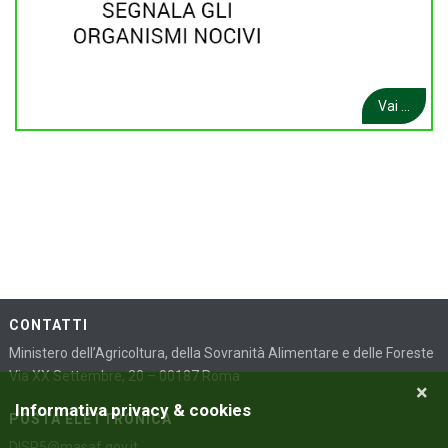
Vai ...
CONTATTI
Ministero dell’Agricoltura, della Sovranità Alimentare e delle Foreste
Via XX Settembre, 20 – 00187 Roma
×
Informativa privacy & cookies
POSTA ELETTRONICA
DISR5@masaf.gov.it