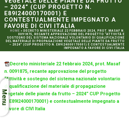
VEGETALE DELLE PIANTE DA FRUTTO
– 2024” (CUP PROGETTO N.
E89I24000170001) E
CONTESTUALMENTE IMPEGNATO A
FAVORE DI CIVI ITALIA
HOME
»
DECRETO MINISTERIALE 22 FEBBRAIO 2024, PROT. MASAF N.
0091875, RECANTE APPROVAZIONE DEL PROGETTO “ATTIVITÀ E
SOSTEGNO DEL SISTEMA NAZIONALE VOLONTARIO DI QUALIFICAZIONE
DEL MATERIALE DI PROPAGAZIONE VEGETALE DELLE PIANTE DA FRUTTO
– 2024” (CUP PROGETTO N. E89I24000170001) E CONTESTUALMENTE
IMPEGNATO A FAVORE DI CIVI ITALIA
Decreto ministeriale 22 febbraio 2024, prot. Masaf
n. 0091875, recante approvazione del progetto
“Attività e sostegno del sistema nazionale volontario
di qualificazione del materiale di propagazione
Menu
vegetale delle piante da frutto – 2024” CUP Progetto
n. E89I24000170001) e contestualmente impegnato a
favore di CIVI Italia