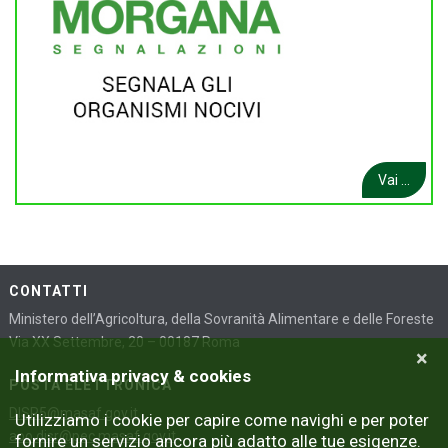
Vai ...
CONTATTI
Ministero dell’Agricoltura, della Sovranità Alimentare e delle Foreste
Via XX Settembre, 20 – 00187 Roma
×
Informativa privacy & cookies
POSTA ELETTRONICA
DISR5@masaf.gov.it
Utilizziamo i cookie per capire come navighi e per poter
aoo.disr@pec.masaf.gov.it
fornire un servizio ancora più adatto alle tue esigenze.