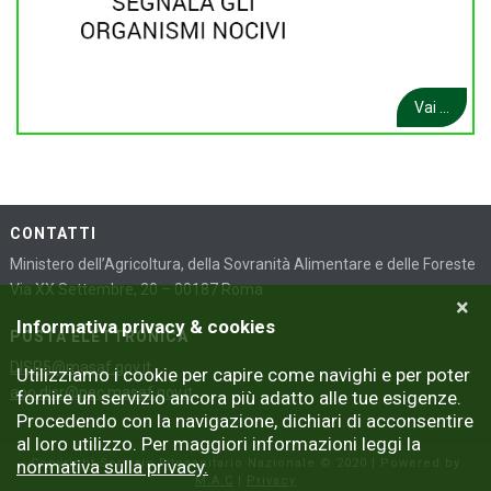
Vai ...
CONTATTI
Ministero dell’Agricoltura, della Sovranità Alimentare e delle Foreste
Via XX Settembre, 20 – 00187 Roma
×
Informativa privacy & cookies
POSTA ELETTRONICA
DISR5@masaf.gov.it
Utilizziamo i cookie per capire come navighi e per poter
aoo.disr@pec.masaf.gov.it
fornire un servizio ancora più adatto alle tue esigenze.
Procedendo con la navigazione, dichiari di acconsentire
al loro utilizzo. Per maggiori informazioni leggi la
normativa sulla privacy.
Copyright Servizio Fitosanitario Nazionale © 2020 | Powered by
M.A.C
|
Privacy