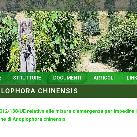
o
E
STRUTTURE
DOCUMENTI
ARTICOLI
LINK
OPLOPHORA CHINENSIS
012/138/UE relativa alle misure d’emergenza per impedire l’
one di Anoplophora chinensis