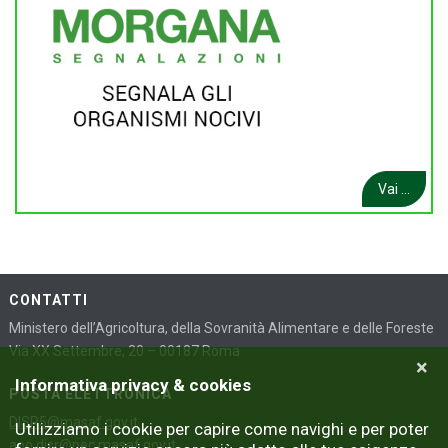
Vai ...
CONTATTI
Ministero dell’Agricoltura, della Sovranità Alimentare e delle Foreste
Via XX Settembre, 20 – 00187 Roma
×
Informativa privacy & cookies
POSTA ELETTRONICA
DISR5@masaf.gov.it
Utilizziamo i cookie per capire come navighi e per poter
aoo.disr@pec.masaf.gov.it