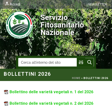
Accedi
| NEWSLETTER
Servizio
Fitosanitario
Nazionale
BOLLETTINI 2026
HOME
»
BOLLETTINI 2026
Bollettino delle varietà vegetali n. 1 del 2026
Bollettino delle varietà vegetali n. 2 del 2026