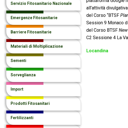
piattaforma Google m
Servizio Fitosanitario Nazionale
all’attività divulgativ
del Corso “BTSF
Pla
Emergenze Fitosanitarie
Session 9 Monaco di
del Corso BTSF
New 
Barriere Fitosanitarie
C2 Sessione 4 La Vall
Materiali di Moltiplicazione
Locandina
Sementi
Sorveglianza
Import
Prodotti Fitosanitari
Fertilizzanti