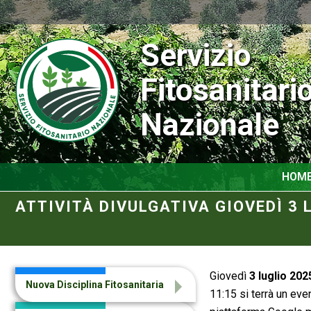
Servizio
Fitosanitari
Nazionale
HOM
ATTIVITÀ DIVULGATIVA GIOVEDÌ 3
Giovedì
3 luglio 202
Nuova Disciplina Fitosanitaria
11:15 si terrà un eve