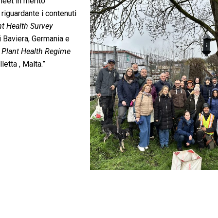
eet in merito
a riguardante i contenuti
nt Health Survey
 Baviera, Germania e
Plant Health Regime
etta , Malta.”