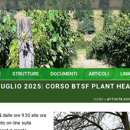
o
E
STRUTTURE
DOCUMENTI
ARTICOLI
LINK
 LUGLIO 2025: CORSO BTSF PLANT HE
HOME
»
ATTIVITÀ DI
5
dalle ore 9:30 alle ore
nto on-line sulla