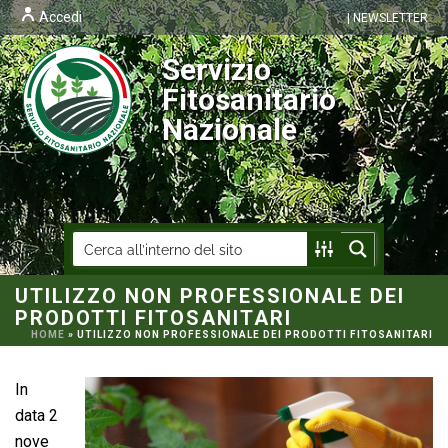
Accedi
| NEWSLETTER
Servizio
Fitosanitario
Nazionale
UTILIZZO NON PROFESSIONALE DEI
PRODOTTI FITOSANITARI
HOME
»
UTILIZZO NON PROFESSIONALE DEI PRODOTTI FITOSANITARI
In
data 2
nove