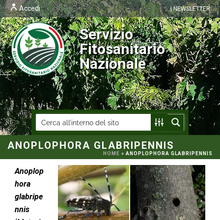
Accedi
| NEWSLETTER
Servizio
Fitosanitario
Nazionale
ANOPLOPHORA GLABRIPENNIS
HOME
»
ANOPLOPHORA GLABRIPENNIS
Anoplop
hora
glabripe
nnis